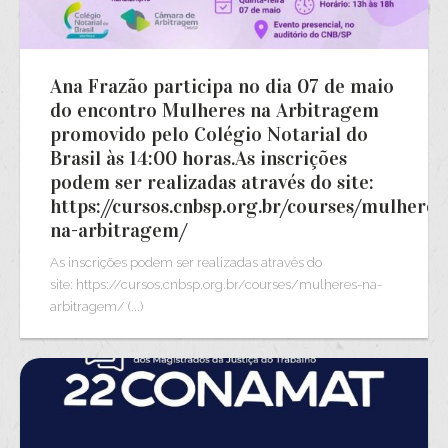
Ana Frazão participa no dia 07 de maio
do encontro Mulheres na Arbitragem
promovido pelo Colégio Notarial do
Brasil às 14:00 horas.As inscrições
podem ser realizadas através do site:
https://cursos.cnbsp.org.br/courses/mulheres
na-arbitragem/
As inscrições podem ser realizadas através do
site: https://cursos.cnbsp.org.br/courses/mulheres-na-
arbitragem/ (...)