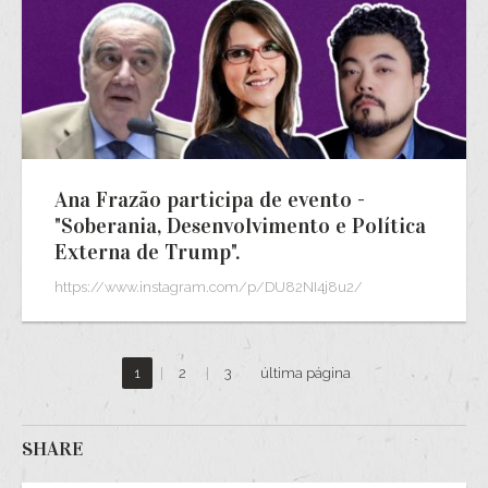
Ana Frazão participa de evento -
"Soberania, Desenvolvimento e Política
Externa de Trump".
https://www.instagram.com/p/DU82NI4j8u2/
1
|
2
|
3
última página
SHARE